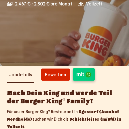
2.467 € - 2.802 € pro Monat
Vollzeit
mit
Bewerben
Jobdetails
Mach Dein King und werde Teil
der Burger King® Family!
Für unser Burger King® Restaurant in
Egestorf (Autohof
Nordheide)
suchen wir Dich als
Schichtleiter (m/w/d) in
Vollzeit
.