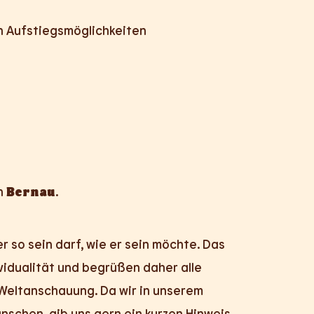
n Aufstiegsmöglichkeiten
in
Bernau
.
r so sein darf, wie er sein möchte. Das
vidualität und begrüßen daher alle
 Weltanschauung. Da wir in unserem
ünschen, gib uns gern ein kurzen Hinweis.