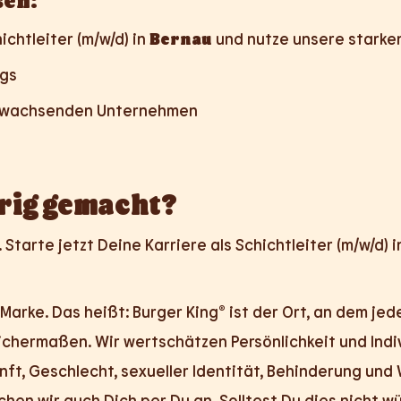
chtleiter (m/w/d) in
Bernau
und nutze unsere starke
ngs
em wachsenden Unternehmen
rig gemacht?
tarte jetzt Deine Karriere als Schichtleiter (m/w/d) 
Marke. Das heißt: Burger King® ist der Ort, an dem jede
eichermaßen. Wir wertschätzen Persönlichkeit und Indi
ft, Geschlecht, sexueller Identität, Behinderung und
hen wir auch Dich per Du an. Solltest Du dies nicht w