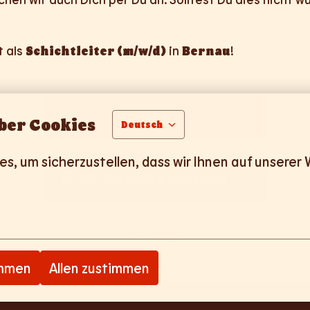
t als
Schichtleiter (m/w/d)
in
Bernau
!
Bewerben
ber Cookies
Deutsch
, um sicherzustellen, dass wir Ihnen auf unserer 
Mit WhatsApp bewerben
Job teilen
immen
Allen zustimmen