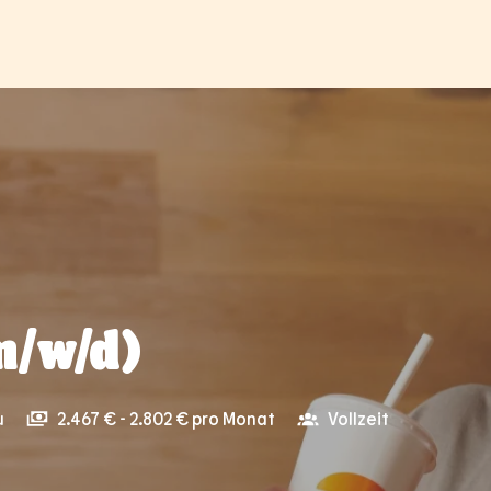
m/w/d)
u
2.467 € - 2.802 € pro Monat
Vollzeit