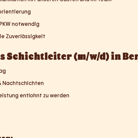
rientierung
s PKW notwendig
ie Zuverlässigkeit
s Schichtleiter (m/w/d) in Be
rag
& Nachtschichten
eistung entlohnt zu werden
sen: