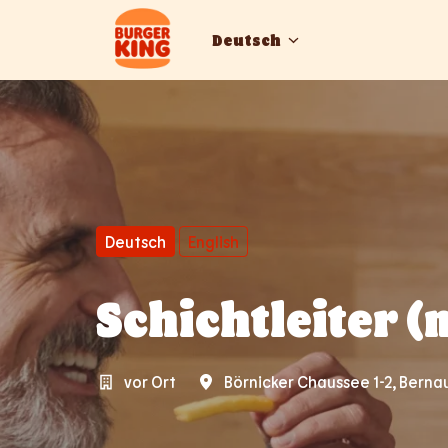
Zum
Inhalt
Deutsch
Startseite
springen
Deutsch
English
Schichtleiter (
vor Ort
Börnicker Chaussee 1-2
,
Berna