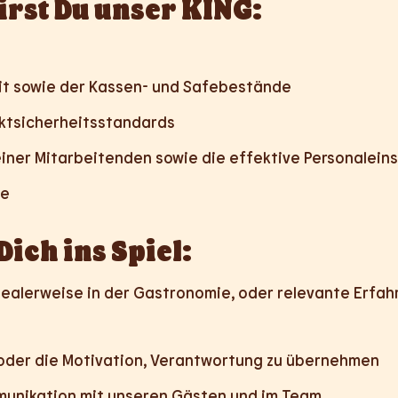
irst Du unser KING:
it sowie der Kassen- und Safebestände
uktsicherheitsstandards
iner Mitarbeitenden sowie die effektive Personalein
le
Dich ins Spiel:
ealerweise in der Gastronomie, oder relevante Erfah
 oder die Motivation, Verantwortung zu übernehmen
munikation mit unseren Gästen und im Team