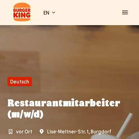
Skip
to
EN
Homepage
content
Deutsch
Restaurantmitarbeiter
(m/w/d)
vor Ort
Lise-Meitner-Str. 1
,
Burgdorf