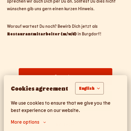
sprechen wir auch Dich per Du an. Solltest Du dies nicht
wünschen gib uns gern einen kurzen Hinweis.
Worauf wartest Du noch? Bewirb Dich jetzt als
Restaurantmitarbeiter (m/w/d)
in Burgdorf!
Bewerben
Cookies agreement
English
Mit WhatsApp bewerben
We use cookies to ensure that we give you the 
best experience on our website.
More options
Job teilen