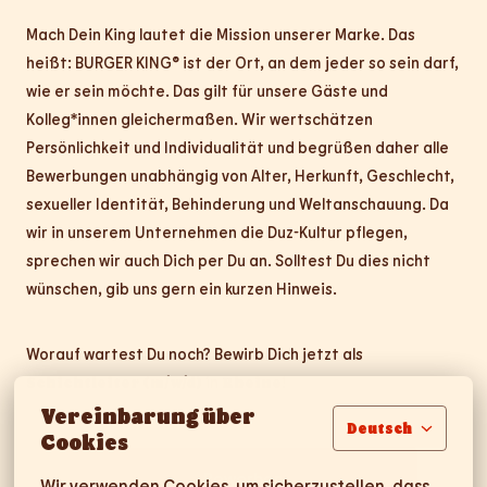
Mach Dein King lautet die Mission unserer Marke. Das
heißt: BURGER KING® ist der Ort, an dem jeder so sein darf,
wie er sein möchte. Das gilt für unsere Gäste und
Kolleg*innen gleichermaßen. Wir wertschätzen
Persönlichkeit und Individualität und begrüßen daher alle
Bewerbungen unabhängig von Alter, Herkunft, Geschlecht,
sexueller Identität, Behinderung und Weltanschauung. Da
wir in unserem Unternehmen die Duz-Kultur pflegen,
sprechen wir auch Dich per Du an. Solltest Du dies nicht
wünschen, gib uns gern ein kurzen Hinweis.
Worauf wartest Du noch? Bewirb Dich jetzt als
Schichtleiter (m/w/d)
in
Rheine
!
Vereinbarung über
Deutsch
Cookies
Bewerben
Wir verwenden Cookies, um sicherzustellen, dass 