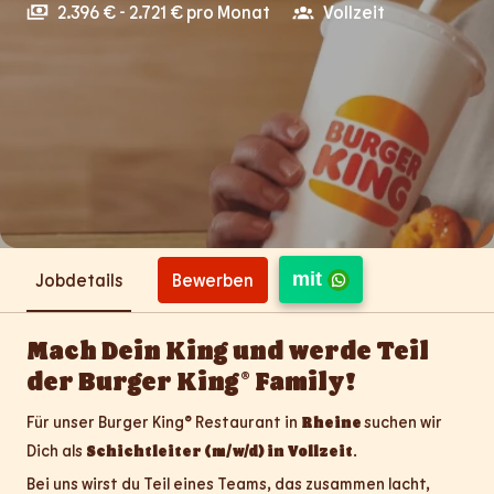
2.396 € - 2.721 € pro Monat
Vollzeit
mit
Bewerben
Jobdetails
Mach Dein King und werde Teil
der Burger King® Family!
Für unser Burger King® Restaurant in
Rheine
suchen wir
Dich als
Schichtleiter (m/w/d) in Vollzeit
.
Bei uns wirst du Teil eines Teams, das zusammen lacht,