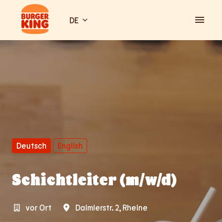
Zum
Inhalt
DE
Startseite
springen
Deutsch
English
Schichtleiter (m/w/d)
vor Ort
Daimlerstr. 2
,
Rheine