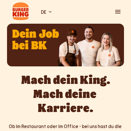
Zum
Inhalt
DE
Startseite
springen
Mach dein King.

Mach deine 
Karriere.
Ob im Restaurant oder im Office - bei uns hast du die 