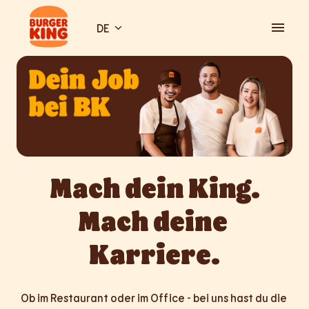
Zum
Inhalt
DE
Startseite
springen
Mach dein King.

Mach deine 
Karriere.
Ob im Restaurant oder im Office - bei uns hast du die 