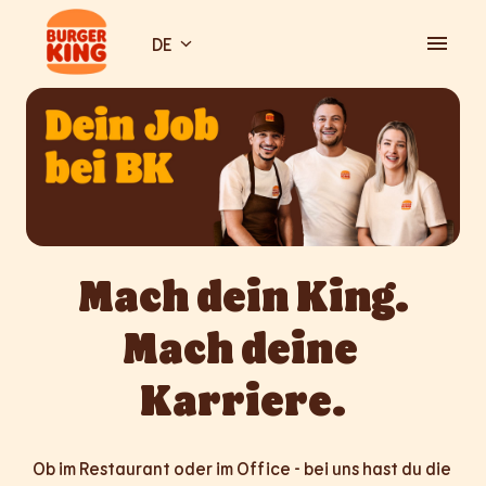
Zum
Inhalt
DE
Startseite
springen
Mach dein King.

Mach deine 
Karriere.
Ob im Restaurant oder im Office - bei uns hast du die 