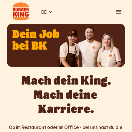
Zum
Inhalt
DE
Startseite
springen
Mach dein King.

Mach deine 
Karriere.
Ob im Restaurant oder im Office - bei uns hast du die 