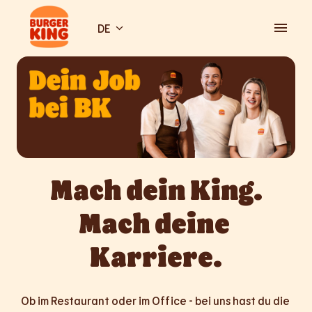
Zum
Inhalt
DE
Startseite
springen
Mach dein King.

Mach deine 
Karriere.
Ob im Restaurant oder im Office - bei uns hast du die 