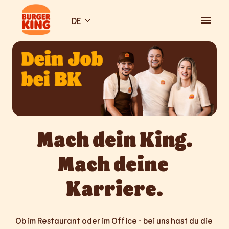
Zum
Inhalt
DE
Startseite
springen
Mach dein King.

Mach deine 
Karriere.
Ob im Restaurant oder im Office - bei uns hast du die 