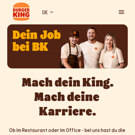
Zum
Inhalt
DE
Startseite
springen
Mach dein King.

Mach deine 
Karriere.
Ob im Restaurant oder im Office - bei uns hast du die 