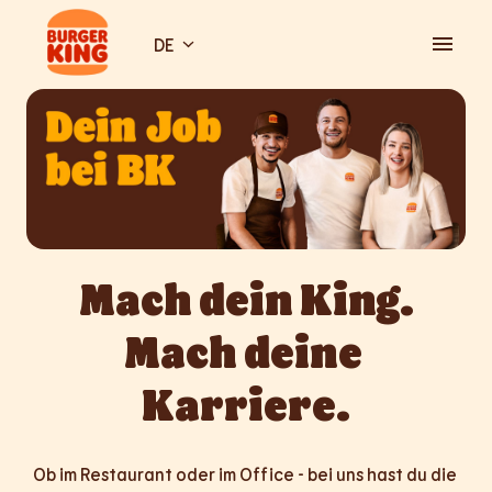
Zum
Inhalt
DE
Startseite
springen
Mach dein King.

Mach deine 
Karriere.
Ob im Restaurant oder im Office - bei uns hast du die 