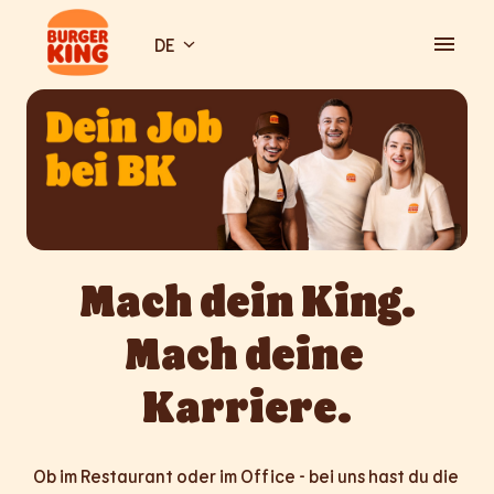
Zum
Inhalt
DE
Startseite
springen
Mach dein King.

Mach deine 
Karriere.
Ob im Restaurant oder im Office - bei uns hast du die 