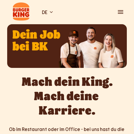
Zum
Inhalt
DE
Startseite
springen
Mach dein King.

Mach deine 
Karriere.
Ob im Restaurant oder im Office - bei uns hast du die 