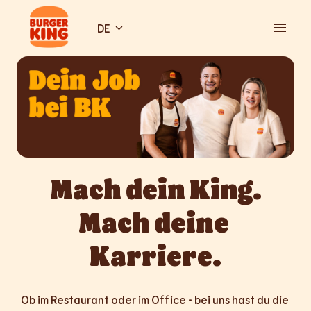
Zum
Inhalt
DE
Startseite
springen
Mach dein King.

Mach deine 
Karriere.
Ob im Restaurant oder im Office - bei uns hast du die 