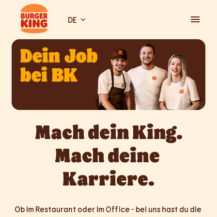
Zum
Inhalt
DE
Startseite
springen
Mach dein King.

Mach deine 
Karriere.
Ob im Restaurant oder im Office - bei uns hast du die 