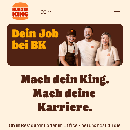
Zum
Inhalt
DE
Startseite
springen
Mach dein King.

Mach deine 
Karriere.
Ob im Restaurant oder im Office - bei uns hast du die 