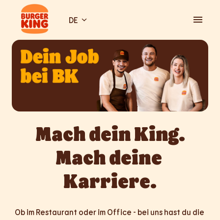
Zum
Inhalt
DE
Startseite
springen
Mach dein King.

Mach deine 
Karriere.
Ob im Restaurant oder im Office - bei uns hast du die 