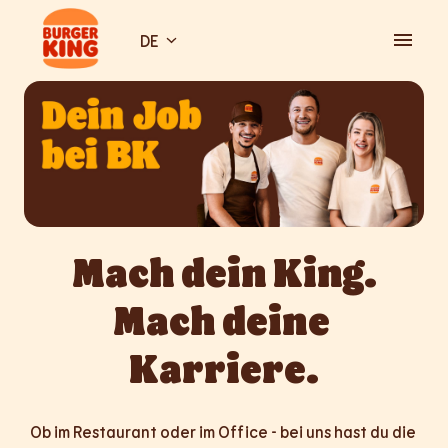
Zum
Inhalt
DE
Startseite
springen
Mach dein King.

Mach deine 
Karriere.
Ob im Restaurant oder im Office - bei uns hast du die 