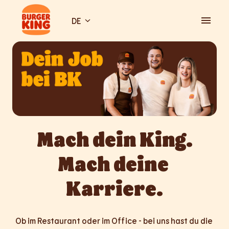
Zum
Inhalt
DE
Startseite
springen
Mach dein King.

Mach deine 
Karriere.
Ob im Restaurant oder im Office - bei uns hast du die 