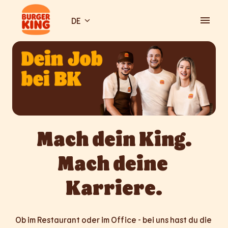
Zum
Inhalt
DE
Startseite
springen
Mach dein King.

Mach deine 
Karriere.
Ob im Restaurant oder im Office - bei uns hast du die 