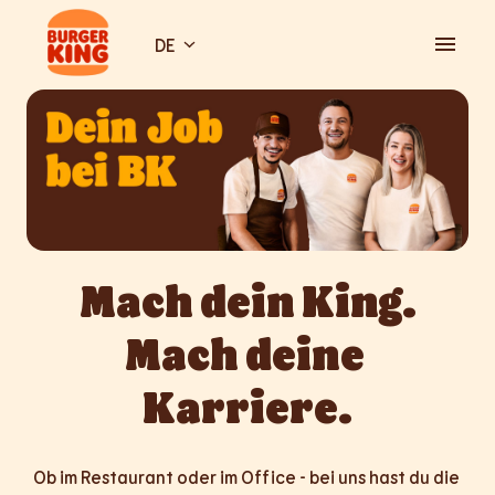
Zum
Inhalt
DE
Startseite
springen
Mach dein King.

Mach deine 
Karriere.
Ob im Restaurant oder im Office - bei uns hast du die 