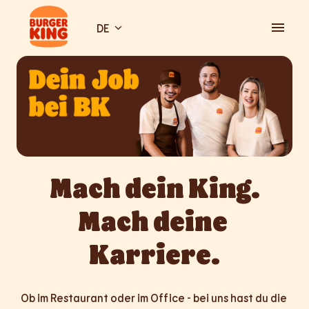
Zum
Inhalt
DE
Startseite
springen
Mach dein King.

Mach deine 
Karriere.
Ob im Restaurant oder im Office - bei uns hast du die 